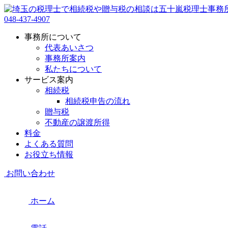
048-437-4907
事務所について
代表あいさつ
事務所案内
私たちについて
サービス案内
相続税
相続税申告の流れ
贈与税
不動産の譲渡所得
料金
よくある質問
お役立ち情報
お問い合わせ
ホーム